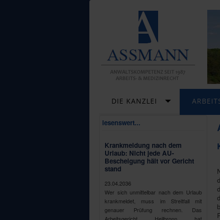
DIE KANZLEI
ARBEIT
lesenswert...
Krankmeldung nach dem
Urlaub: Nicht jede AU-
Bescheigung hält vor Gericht
stand
d
23.04.2036
Wer sich unmittelbar nach dem Urlaub
d
krankmeldet, muss im Streitfall mit
b
genauer Prüfung rechnen. Das
P
Arbeitsgericht Heilbronn hat