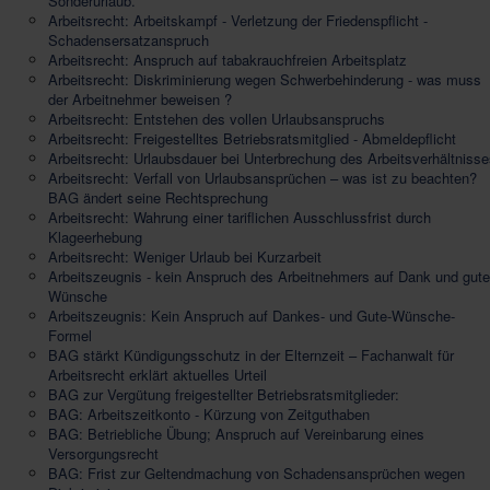
Sonderurlaub.
Arbeitsrecht: Arbeitskampf - Verletzung der Friedenspflicht -
Schadensersatzanspruch
Arbeitsrecht: Anspruch auf tabakrauchfreien Arbeitsplatz
Arbeitsrecht: Diskriminierung wegen Schwerbehinderung - was muss
der Arbeitnehmer beweisen ?
Arbeitsrecht: Entstehen des vollen Urlaubsanspruchs
Arbeitsrecht: Freigestelltes Betriebsratsmitglied - Abmeldepflicht
Arbeitsrecht: Urlaubsdauer bei Unterbrechung des Arbeitsverhältniss
Arbeitsrecht: Verfall von Urlaubsansprüchen – was ist zu beachten?
BAG ändert seine Rechtsprechung
Arbeitsrecht: Wahrung einer tariflichen Ausschlussfrist durch
Klageerhebung
Arbeitsrecht: Weniger Urlaub bei Kurzarbeit
Arbeitszeugnis - kein Anspruch des Arbeitnehmers auf Dank und gute
Wünsche
Arbeitszeugnis: Kein Anspruch auf Dankes- und Gute-Wünsche-
Formel
BAG stärkt Kündigungsschutz in der Elternzeit – Fachanwalt für
Arbeitsrecht erklärt aktuelles Urteil
BAG zur Vergütung freigestellter Betriebsratsmitglieder:
BAG: Arbeitszeitkonto - Kürzung von Zeitguthaben
BAG: Betriebliche Übung; Anspruch auf Vereinbarung eines
Versorgungsrecht
BAG: Frist zur Geltendmachung von Schadensansprüchen wegen