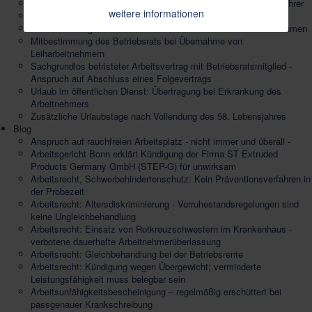
Mindestlohn - keine persönliche Haftung der GmbH-Geschäftsführer
weitere informationen
Mitbestimmung bei Aufstellung von Beurteilungsgrundsätzen
Mitbestimmung bei Gesundheitsschutz durch externes Unternehmen
Mitbestimmung des Betriebsrats bei Übernahme von
Leiharbeitnehmern
Sachgrundlos befristeter Arbeitsvertrag mit Betriebsratsmitglied -
Anspruch auf Abschluss eines Folgevertrags
Urlaub im öffentlichen Dienst: Übertragung bei Erkrankung des
Arbeitnehmers
Zusätzliche Urlaubstage nach Vollendung des 58. Lebensjahres
Blog
Anspruch auf rauchfreien Arbeitsplatz - nicht immer und überall -
Arbeitsgericht Bonn erklärt Kündigung der Firma ST Extruded
Products Germany GmbH (STEP-G) für unwirksam
Arbeitsrecht, Schwerbehindertenschutz: Kein Präventionsverfahren in
der Probezeit
Arbeitsrecht: Altersdiskriminierung - Vorruhestandsregelungen sind
keine Ungleichbehandlung
Arbeitsrecht: Einsatz von Rotkreuzschwestern im Krankenhaus -
verbotene dauerhafte Arbeitnehmerüberlassung
Arbeitsrecht: Gleichbehandlung bei der Betriebsrente
Arbeitsrecht: Kündigung wegen Übergewicht; verminderte
Leistungsfähigkeit muss belegbar sein
Arbeitsunfähigkeitsbescheinigung – regelmäßig erschüttert bei
passgenauer Krankschreibung