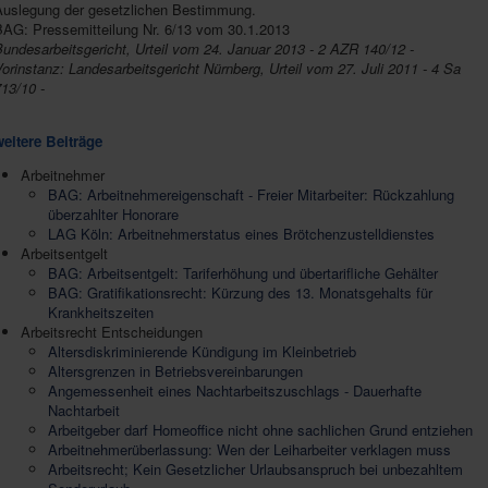
Auslegung der gesetzlichen Bestimmung.
BAG: Pressemitteilung Nr. 6/13 vom 30.1.2013
undesarbeitsgericht, Urteil vom 24. Januar 2013 - 2 AZR 140/12 -
orinstanz: Landesarbeitsgericht Nürnberg, Urteil vom 27. Juli 2011 - 4 Sa
13/10 -
weitere Beiträge
Arbeitnehmer
BAG: Arbeitnehmereigenschaft - Freier Mitarbeiter: Rückzahlung
überzahlter Honorare
LAG Köln: Arbeitnehmerstatus eines Brötchenzustelldienstes
Arbeitsentgelt
BAG: Arbeitsentgelt: Tariferhöhung und übertarifliche Gehälter
BAG: Gratifikationsrecht: Kürzung des 13. Monatsgehalts für
Krankheitszeiten
Arbeitsrecht Entscheidungen
Altersdiskriminierende Kündigung im Kleinbetrieb
Altersgrenzen in Betriebsvereinbarungen
Angemessenheit eines Nachtarbeitszuschlags - Dauerhafte
Nachtarbeit
Arbeitgeber darf Homeoffice nicht ohne sachlichen Grund entziehen
Arbeitnehmerüberlassung: Wen der Leiharbeiter verklagen muss
Arbeitsrecht; Kein Gesetzlicher Urlaubsanspruch bei unbezahltem