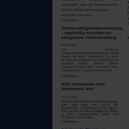
entschieden, dass der Beweiswert einer
Arbeitsunfähigkeitsbescheinigung
B
erschüttert sein kann,…
V
weiterlesen >>
7
Arbeitsunfähigkeitsbescheinigung
– regelmäßig erschüttert bei
passgenauer Krankschreibung
22.08.2024
Der ärztlichen
Arbeitsunfähigkeitsbescheinigung (AUB)
kommt ein hoher Beweiswert zu, dass
die Arbeitsunfähigkeit aus medizinischen
Gründen wirklich besteht. Dieser
Beweiswert kann aber erschüttert sein,
insbesondere in Zusammenhang mit…
weiterlesen >>
BSG: Impfschaden kann
Arbeitsunfall sein!
04.07.2024
Werden Arbeitnehmer im Betrieb geimpft,
kann dies unter dem Schutz der
gesetzlichen Unfallversicherung stehen.
Das hat das Bundessozialgericht (BSG)
in einem brandaktuellen Urteil vom
27.6.2024 entschieden…
weiterlesen >>