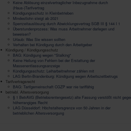
Keine Ablösung einzelvertraglicher Inbezugnahme durch
(Haus-)Tarifvertrag
Kündigungsschutz in Kleinbetrieben
Mindestlohn steigt ab 2021
Sperrzeitauslösung durch Abwicklungsvertrag SGB III § 144 I 1
Überstundenprozess: Was muss Arbeitnehmer darlegen und
beweisen?
Urlaub: Was Sie wissen sollten
Verhalten bei Kündigung durch den Arbeitgeber
Kündigung / Kündigungsschutz
BAG: Kündigung wegen "Stalking"
Keine Heilung von Fehlern bei der Erstattung der
Massenentlassungsanzeige
Kündigungsschutz: Leiharbeitnehmer zählen mit
LAG Berlin-Brandenburg: Kündigung wegen Arbeitszeitbetrugs
Tarifvertragsrecht
BAG: Tarifgemeinschaft CGZP war nie tariffähig
betriebl. Altersversorgung
§ 1 BetrAVG (Betriebsrentengesetz) alte Fassung verstößt nicht gege
höherrangiges Recht
LAG Düsseldorf: Höchstaltersgrenze von 50 Jahren in der
betrieblichen Altersversorgung