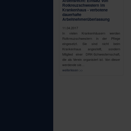
Arbeitsrecht: Einsatz von
Rotkreuzschwestern im
Krankenhaus - verbotene
dauerhafte
Arbeitnehmerüberlassung
11.04.2017
In vielen Krankenhäusern werden
Rotkreuzschwestern in der Pflege
eingesetzt. Sie sind nicht beim
Krankenhaus angestellt, sondern
Mitglied einer DRK-Schwesternschaft,
die als Verein organisiert ist. Von dieser
werdende sie…
weiterlesen >>