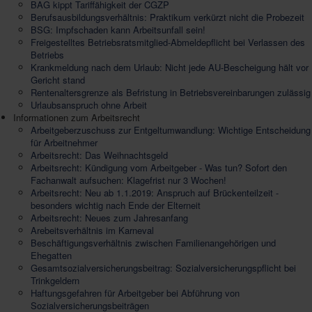
BAG kippt Tariffähigkeit der CGZP
Berufsausbildungsverhältnis: Praktikum verkürzt nicht die Probezeit
BSG: Impfschaden kann Arbeitsunfall sein!
Freigestelltes Betriebsratsmitglied-Abmeldepflicht bei Verlassen des
Betriebs
Krankmeldung nach dem Urlaub: Nicht jede AU-Bescheigung hält vor
Gericht stand
Rentenaltersgrenze als Befristung in Betriebsvereinbarungen zulässig
Urlaubsanspruch ohne Arbeit
Informationen zum Arbeitsrecht
Arbeitgeberzuschuss zur Entgeltumwandlung: Wichtige Entscheidung
für Arbeitnehmer
Arbeitsrecht: Das Weihnachtsgeld
Arbeitsrecht: Kündigung vom Arbeitgeber - Was tun? Sofort den
Fachanwalt aufsuchen: Klagefrist nur 3 Wochen!
Arbeitsrecht: Neu ab 1.1.2019: Anspruch auf Brückenteilzeit -
besonders wichtig nach Ende der Elterneit
Arbeitsrecht: Neues zum Jahresanfang
Arebeitsverhältnis im Karneval
Beschäftigungsverhältnis zwischen Familienangehörigen und
Ehegatten
Gesamtsozialversicherungsbeitrag: Sozialversicherungspflicht bei
Trinkgeldern
Haftungsgefahren für Arbeitgeber bei Abführung von
Sozialversicherungsbeiträgen