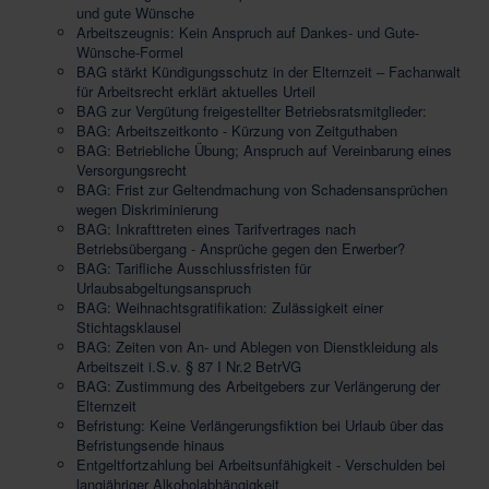
und gute Wünsche
Arbeitszeugnis: Kein Anspruch auf Dankes- und Gute-
Wünsche-Formel
BAG stärkt Kündigungsschutz in der Elternzeit – Fachanwalt
für Arbeitsrecht erklärt aktuelles Urteil
BAG zur Vergütung freigestellter Betriebsratsmitglieder:
BAG: Arbeitszeitkonto - Kürzung von Zeitguthaben
BAG: Betriebliche Übung; Anspruch auf Vereinbarung eines
Versorgungsrecht
BAG: Frist zur Geltendmachung von Schadensansprüchen
wegen Diskriminierung
BAG: Inkrafttreten eines Tarifvertrages nach
Betriebsübergang - Ansprüche gegen den Erwerber?
BAG: Tarifliche Ausschlussfristen für
Urlaubsabgeltungsanspruch
BAG: Weihnachtsgratifikation: Zulässigkeit einer
Stichtagsklausel
BAG: Zeiten von An- und Ablegen von Dienstkleidung als
Arbeitszeit i.S.v. § 87 I Nr.2 BetrVG
BAG: Zustimmung des Arbeitgebers zur Verlängerung der
Elternzeit
Befristung: Keine Verlängerungsfiktion bei Urlaub über das
Befristungsende hinaus
Entgeltfortzahlung bei Arbeitsunfähigkeit - Verschulden bei
langjähriger Alkoholabhängigkeit