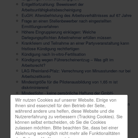
Entgeltfortzahlung: Beweiswert der
Arbeitsunfähigkeitsbescheinigung
EuGH: Altersbefristung des Arbeitsverhältnisses auf 67 Jahre
Frage an einen Stellenbewerber nach eingestellten
Ermittlungsverfahren
Höhere Eingruppierung einklagen: Welche
Darlegungspflichten Arbeitnehmer erfüllen müssen
Krankfeiern und Teilnahme an einer Partyveranstaltung kann
fristlose Kündigung rechtfertigen
Kündigung nach In-vitro-Fertilisation
Kündigung wegen Führerscheinentzug – Was gilt im
Arbeitsrecht?
LAG Rheinland-Pfalz: Verrechnung von Minusstunden nur bei
Arbeitszeitkonto
Mindestgröße für die Pilotenausbildung von 1,65 m ist
diskriminierend
Mindestlohn - keine persönliche Haftung der GmbH-
Geschäftsführer
Wir nutzen Cookies auf unserer Website. Einige von
Mitbestimmung bei Aufstellung von Beurteilungsgrundsätzen
ihnen sind essenziell für den Betrieb der Seite,
Mitbestimmung bei Gesundheitsschutz durch externes
während andere uns helfen, diese Website und die
Unternehmen
Nutzererfahrung zu verbessern (Tracking Cookies). Sie
Mitbestimmung des Betriebsrats bei Übernahme von
können selbst entscheiden, ob Sie die Cookies
Leiharbeitnehmern
zulassen möchten. Bitte beachten Sie, dass bei einer
Sachgrundlos befristeter Arbeitsvertrag mit
Ablehnung womöglich nicht mehr alle Funktionalitäten
Betriebsratsmitglied - Anspruch auf Abschluss eines