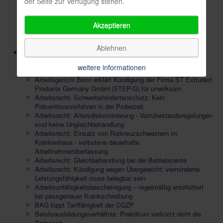
der Seite zur Verfügung stehen.
Folgevertrags
Urlaub im öffentlichen Dienst: Übertragung bei Erkrankung
Akzeptieren
des Arbeitnehmers
Zusätzliche Urlaubstage nach Vollendung des 58.
Lebensjahres
Ablehnen
Blog
Anspruch auf rauchfreien Arbeitsplatz - nicht immer und
weitere informationen
überall -
Arbeitsgericht Bonn erklärt Kündigung der Firma ST Extruded
Products Germany GmbH (STEP-G) für unwirksam
Arbeitsrecht, Schwerbehindertenschutz: Kein
Präventionsverfahren in der Probezeit
Arbeitsrecht: Altersdiskriminierung - Vorruhestandsregelungen
sind keine Ungleichbehandlung
Arbeitsrecht: Einsatz von Rotkreuzschwestern im
Krankenhaus - verbotene dauerhafte
Arbeitnehmerüberlassung
Arbeitsrecht: Gleichbehandlung bei der Betriebsrente
Arbeitsrecht: Kündigung wegen Übergewicht; verminderte
Leistungsfähigkeit muss belegbar sein
Arbeitsunfähigkeitsbescheinigung – regelmäßig erschüttert
bei passgenauer Krankschreibung
BAG kippt Tariffähigkeit der CGZP
Berufsausbildungsverhältnis: Praktikum verkürzt nicht die
Probezeit