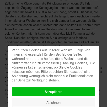
Zeit, um eine Klage gegen die Kündigung zu erheben. Die Frist
beginnt ab "Zugang" der Kündigung bei Ihnen; was das konkret heißt,
sagt Ihnen Ihr Anwalt. Es ist also nicht nötig, sofort zu handeln, die
Beratung sollte aber auch nicht auf die lange Bank geschoben werden.
Innerhalb einer Woche sollten Sie sich darüber klar werden, ob Sie
sich beraten lassen wollen; spätestens dann sollten Sie Kontakt zum
Anwalt aufnehmen, um einen Beratungstermin zu vereinbaren. Ein
solcher Kontakt mit mir kann auch über das Mail-Formular auf der
Seite "Kontakt" erfolgen. Haben Sie allerdings eine fristlose
Kündigung erhalten, dann ist Eile geboten. In diesem Fall sollten Sie
möglichst schnell den anwaltlichen Kontakt suchen. Bei oder auch
Wir nutzen Cookies auf unserer Website. Einige von
nach Erhalt einer Kündigung sollten Sie nichts unterschreiben, was
ihnen sind essenziell für den Betrieb der Seite,
auch nur irgendwie mit "Einverständnis" oder "Verzicht" zu tun hat.
während andere uns helfen, diese Website und die
Sie sind zwar auf Verlangen des Arbeitgebers grundsätzlich
Nutzererfahrung zu verbessern (Tracking Cookies). Sie
verpflichtet, diesem den Erhalt - aber auch nur den Erhalt - der
können selbst entscheiden, ob Sie die Cookies
Kündigung zu quittieren. Bei einigen Arbeitgebern ist es aber durchaus
zulassen möchten. Bitte beachten Sie, dass bei einer
beliebt, diese Quittung mit einer Bemerkung zu verbinden, daß Sie mit
Ablehnung womöglich nicht mehr alle Funktionalitäten
der Kündigung einverstanden sind oder gar auf eine Klage dagegen
der Seite zur Verfügung stehen.
verzichten. Gleiches gilt auch für den Erhalt der Arbeitspapiere, der
gerne für solche Erklärungen "genutzt" wird. Wenn Sie so etwas
sehen, verweigern Sie die Unterschrift oder streichen Sie vorher alles
Akzeptieren
durch, was Ihnen nicht gefällt. Sie allein sind "Herr" Ihrer Unterschrift
und entscheiden ganz allein, ob und ggf. was Sie unterschreiben.
Lassen Sie sich auf keinen Fall erzählen, Sie "müßten hier
Ablehnen
unterschreiben". Das ist Unfug! Wichtig: Nach Erhalt einer Kündigung