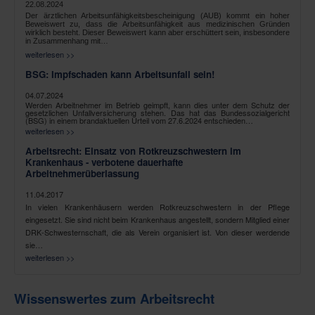
22.08.2024
Der ärztlichen Arbeitsunfähigkeitsbescheinigung (AUB) kommt ein hoher
Beweiswert zu, dass die Arbeitsunfähigkeit aus medizinischen Gründen
wirklich besteht. Dieser Beweiswert kann aber erschüttert sein, insbesondere
in Zusammenhang mit…
weiterlesen >>
BSG: Impfschaden kann Arbeitsunfall sein!
04.07.2024
Werden Arbeitnehmer im Betrieb geimpft, kann dies unter dem Schutz der
gesetzlichen Unfallversicherung stehen. Das hat das Bundessozialgericht
(BSG) in einem brandaktuellen Urteil vom 27.6.2024 entschieden…
weiterlesen >>
Arbeitsrecht: Einsatz von Rotkreuzschwestern im
Krankenhaus - verbotene dauerhafte
Arbeitnehmerüberlassung
11.04.2017
In vielen Krankenhäusern werden Rotkreuzschwestern in der Pflege
eingesetzt. Sie sind nicht beim Krankenhaus angestellt, sondern Mitglied einer
DRK-Schwesternschaft, die als Verein organisiert ist. Von dieser werdende
sie…
weiterlesen >>
Wissenswertes zum Arbeitsrecht