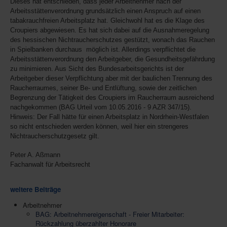
Dieses hat entschieden, dass jeder Arbeitnehmer nach der
Arbeitsstättenverordnung grundsätzlich einen Anspruch auf einen
tabakrauchfreien Arbeitsplatz hat. Gleichwohl hat es die Klage des
Croupiers abgewiesen. Es hat sich dabei auf die Ausnahmeregelung
des hessischen Nichtraucherschutzes gestützt, wonach das Rauchen
in Spielbanken durchaus möglich ist. Allerdings verpflichtet die
Arbeitsstättenverordnung den Arbeitgeber, die Gesundheitsgefährdung
zu minimieren. Aus Sicht des Bundesarbeitsgerichts ist der
Arbeitgeber dieser Verpflichtung aber mit der baulichen Trennung des
Raucherraumes, seiner Be- und Entlüftung, sowie der zeitlichen
Begrenzung der Tätigkeit des Croupiers im Raucherraum ausreichend
nachgekommen (BAG Urteil vom 10.05.2016 - 9 AZR 347/15).
Hinweis: Der Fall hätte für einen Arbeitsplatz in Nordrhein-Westfalen
so nicht entschieden werden können, weil hier ein strengeres
Nichtraucherschutzgesetz gilt.
Peter A. Aßmann
Fachanwalt für Arbeitsrecht
weitere Beiträge
Arbeitnehmer
BAG: Arbeitnehmereigenschaft - Freier Mitarbeiter:
Rückzahlung überzahlter Honorare