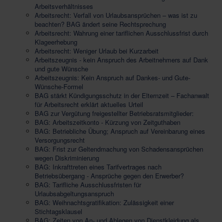
Arbeitsverhältnisses
Arbeitsrecht: Verfall von Urlaubsansprüchen – was ist zu
beachten? BAG ändert seine Rechtsprechung
Arbeitsrecht: Wahrung einer tariflichen Ausschlussfrist durch
Klageerhebung
Arbeitsrecht: Weniger Urlaub bei Kurzarbeit
Arbeitszeugnis - kein Anspruch des Arbeitnehmers auf Dank
und gute Wünsche
Arbeitszeugnis: Kein Anspruch auf Dankes- und Gute-
Wünsche-Formel
BAG stärkt Kündigungsschutz in der Elternzeit – Fachanwalt
für Arbeitsrecht erklärt aktuelles Urteil
BAG zur Vergütung freigestellter Betriebsratsmitglieder:
BAG: Arbeitszeitkonto - Kürzung von Zeitguthaben
BAG: Betriebliche Übung; Anspruch auf Vereinbarung eines
Versorgungsrecht
BAG: Frist zur Geltendmachung von Schadensansprüchen
wegen Diskriminierung
BAG: Inkrafttreten eines Tarifvertrages nach
Betriebsübergang - Ansprüche gegen den Erwerber?
BAG: Tarifliche Ausschlussfristen für
Urlaubsabgeltungsanspruch
BAG: Weihnachtsgratifikation: Zulässigkeit einer
Stichtagsklausel
BAG: Zeiten von An- und Ablegen von Dienstkleidung als