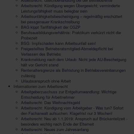
Arbeitsrecht: Gleichbehandlung bei der Betriebsrente
Arbeitsrecht: Kündigung wegen Übergewicht; verminderte
Leistungsfähigkeit muss belegbar sein
Arbeitsunfähigkeitsbescheinigung – regelmäßig erschüttert
bei passgenauer Krankschreibung
BAG kippt Tariffähigkeit der CGZP
Berufsausbildungsverhältnis: Praktikum verkürzt nicht die
Probezeit
BSG: Impfschaden kann Arbeitsunfall sein!
Freigestelltes Betriebsratsmitglied-Abmeldepflicht bei
Verlassen des Betriebs
Krankmeldung nach dem Urlaub: Nicht jede AU-Bescheigung
hält vor Gericht stand
Rentenaltersgrenze als Befristung in Betriebsvereinbarungen
zulässig
Urlaubsanspruch ohne Arbeit
Informationen zum Arbeitsrecht
Arbeitgeberzuschuss zur Entgeltumwandlung: Wichtige
Entscheidung für Arbeitnehmer
Arbeitsrecht: Das Weihnachtsgeld
Arbeitsrecht: Kündigung vom Arbeitgeber - Was tun? Sofort
den Fachanwalt aufsuchen: Klagefrist nur 3 Wochen!
Arbeitsrecht: Neu ab 1.1.2019: Anspruch auf Brückenteilzeit -
besonders wichtig nach Ende der Elterneit
Arbeitsrecht: Neues zum Jahresanfang