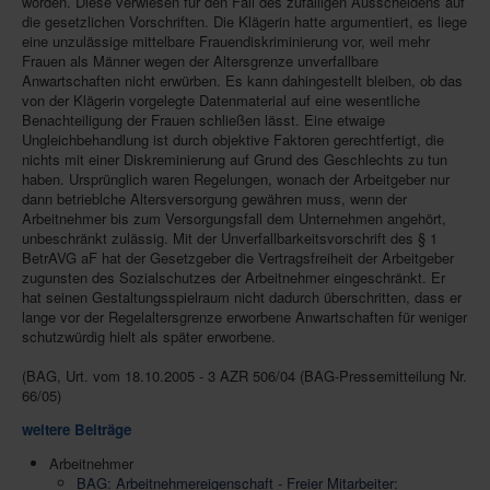
worden. Diese verwiesen für den Fall des zufälligen Ausscheidens auf
die gesetzlichen Vorschriften. Die Klägerin hatte argumentiert, es liege
eine unzulässige mittelbare Frauendiskriminierung vor, weil mehr
Frauen als Männer wegen der Altersgrenze unverfallbare
Anwartschaften nicht erwürben. Es kann dahingestellt bleiben, ob das
von der Klägerin vorgelegte Datenmaterial auf eine wesentliche
Benachteiligung der Frauen schließen lässt. Eine etwaige
Ungleichbehandlung ist durch objektive Faktoren gerechtfertigt, die
nichts mit einer Diskreminierung auf Grund des Geschlechts zu tun
haben. Ursprünglich waren Regelungen, wonach der Arbeitgeber nur
dann betrieblche Altersversorgung gewähren muss, wenn der
Arbeitnehmer bis zum Versorgungsfall dem Unternehmen angehört,
unbeschränkt zulässig. Mit der Unverfallbarkeitsvorschrift des § 1
BetrAVG aF hat der Gesetzgeber die Vertragsfreiheit der Arbeitgeber
zugunsten des Sozialschutzes der Arbeitnehmer eingeschränkt. Er
hat seinen Gestaltungsspielraum nicht dadurch überschritten, dass er
lange vor der Regelaltersgrenze erworbene Anwartschaften für weniger
schutzwürdig hielt als später erworbene.
(BAG, Urt. vom 18.10.2005 - 3 AZR 506/04 (BAG-Pressemitteilung Nr.
66/05)
weitere Beiträge
Arbeitnehmer
BAG: Arbeitnehmereigenschaft - Freier Mitarbeiter: