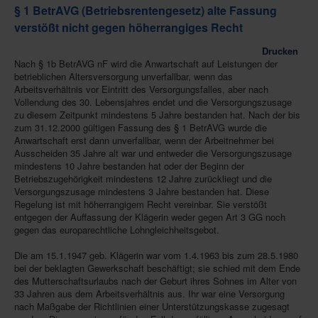
§ 1 BetrAVG (Betriebsrentengesetz) alte Fassung
verstößt nicht gegen höherrangiges Recht
Drucken
Nach § 1b BetrAVG nF wird die Anwartschaft auf Leistungen der
betrieblichen Altersversorgung unverfallbar, wenn das
Arbeitsverhältnis vor Eintritt des Versorgungsfalles, aber nach
Vollendung des 30. Lebensjahres endet und die Versorgungszusage
zu diesem Zeitpunkt mindestens 5 Jahre bestanden hat. Nach der bis
zum 31.12.2000 gültigen Fassung des § 1 BetrAVG wurde die
Anwartschaft erst dann unverfallbar, wenn der Arbeitnehmer bei
Ausscheiden 35 Jahre alt war und entweder die Versorgungszusage
mindestens 10 Jahre bestanden hat oder der Beginn der
Betriebszugehörigkeit mindestens 12 Jahre zurückliegt und die
Versorgungszusage mindestens 3 Jahre bestanden hat. Diese
Regelung ist mit höherrangigem Recht vereinbar. Sie verstößt
entgegen der Auffassung der Klägerin weder gegen Art 3 GG noch
gegen das europarechtliche Lohngleichheitsgebot.
Die am 15.1.1947 geb. Klägerin war vom 1.4.1963 bis zum 28.5.1980
bei der beklagten Gewerkschaft beschäftigt; sie schied mit dem Ende
des Mutterschaftsurlaubs nach der Geburt ihres Sohnes im Alter von
33 Jahren aus dem Arbeitsverhältnis aus. Ihr war eine Versorgung
nach Maßgabe der Richtlinien einer Unterstützungskasse zugesagt