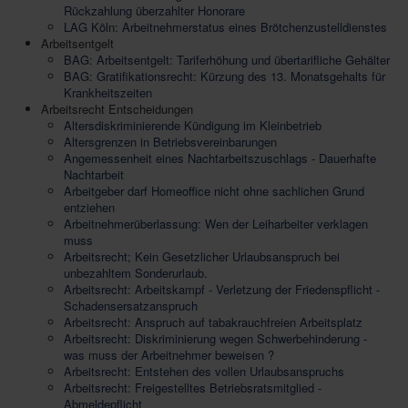
Rückzahlung überzahlter Honorare
LAG Köln: Arbeitnehmerstatus eines Brötchenzustelldienstes
Arbeitsentgelt
BAG: Arbeitsentgelt: Tariferhöhung und übertarifliche Gehälter
BAG: Gratifikationsrecht: Kürzung des 13. Monatsgehalts für
Krankheitszeiten
Arbeitsrecht Entscheidungen
Altersdiskriminierende Kündigung im Kleinbetrieb
Altersgrenzen in Betriebsvereinbarungen
Angemessenheit eines Nachtarbeitszuschlags - Dauerhafte
Nachtarbeit
Arbeitgeber darf Homeoffice nicht ohne sachlichen Grund
entziehen
Arbeitnehmerüberlassung: Wen der Leiharbeiter verklagen
muss
Arbeitsrecht; Kein Gesetzlicher Urlaubsanspruch bei
unbezahltem Sonderurlaub.
Arbeitsrecht: Arbeitskampf - Verletzung der Friedenspflicht -
Schadensersatzanspruch
Arbeitsrecht: Anspruch auf tabakrauchfreien Arbeitsplatz
Arbeitsrecht: Diskriminierung wegen Schwerbehinderung -
was muss der Arbeitnehmer beweisen ?
Arbeitsrecht: Entstehen des vollen Urlaubsanspruchs
Arbeitsrecht: Freigestelltes Betriebsratsmitglied -
Abmeldepflicht