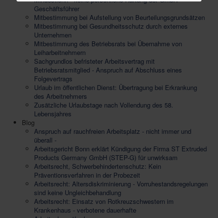
Geschäftsführer
Mitbestimmung bei Aufstellung von Beurteilungsgrundsätzen
Mitbestimmung bei Gesundheitsschutz durch externes
Unternehmen
Mitbestimmung des Betriebsrats bei Übernahme von
Leiharbeitnehmern
Sachgrundlos befristeter Arbeitsvertrag mit
Betriebsratsmitglied - Anspruch auf Abschluss eines
Folgevertrags
Urlaub im öffentlichen Dienst: Übertragung bei Erkrankung
des Arbeitnehmers
Zusätzliche Urlaubstage nach Vollendung des 58.
Lebensjahres
Blog
Anspruch auf rauchfreien Arbeitsplatz - nicht immer und
überall -
Arbeitsgericht Bonn erklärt Kündigung der Firma ST Extruded
Products Germany GmbH (STEP-G) für unwirksam
Arbeitsrecht, Schwerbehindertenschutz: Kein
Präventionsverfahren in der Probezeit
Arbeitsrecht: Altersdiskriminierung - Vorruhestandsregelungen
sind keine Ungleichbehandlung
Arbeitsrecht: Einsatz von Rotkreuzschwestern im
Krankenhaus - verbotene dauerhafte