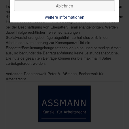
Ablehnen
Fehleinschätzungen des rechtlichen Status von Beschäftigten werden
heute meistens im Rahmen der sog. “Scheinselbständigkeit”
diskutiert. Dieselben Abgrenzungsschwierigkeiten, wenn auch vor dem
weitere informationen
Hintergrund einer anderen Interessenlage, ergeben sich jedoch auch
bei der Beschäftigung von Ehegatten/Familienangehörigen. Werden
dabei infolge rechtlicher Fehleinschätzungen
Sozialversicherungsbeiträge abgeführt, so hat dies z.B. in der
Arbeitslosenversicherung zur Konsequenz: Übt ein
Ehegatte/Familienangehörige tatsächlich keine unselbständige Arbeit
aus, so begründet die Beitragsabführung keine Leistungsansprüche.
Die nutzlos gezahlten Beiträge können nur bis maximal 4 Jahre
zurückgefordert werden.
Verfasser: Rechtsanwalt Peter A. Aßmann, Fachanwalt für
Arbeitsrecht