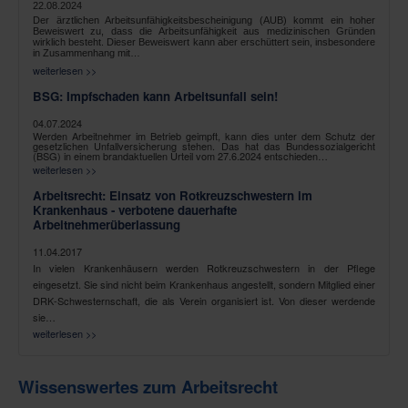
22.08.2024
Der ärztlichen Arbeitsunfähigkeitsbescheinigung (AUB) kommt ein hoher
Beweiswert zu, dass die Arbeitsunfähigkeit aus medizinischen Gründen
wirklich besteht. Dieser Beweiswert kann aber erschüttert sein, insbesondere
in Zusammenhang mit…
weiterlesen >>
BSG: Impfschaden kann Arbeitsunfall sein!
04.07.2024
Werden Arbeitnehmer im Betrieb geimpft, kann dies unter dem Schutz der
gesetzlichen Unfallversicherung stehen. Das hat das Bundessozialgericht
(BSG) in einem brandaktuellen Urteil vom 27.6.2024 entschieden…
weiterlesen >>
Arbeitsrecht: Einsatz von Rotkreuzschwestern im
Krankenhaus - verbotene dauerhafte
Arbeitnehmerüberlassung
11.04.2017
In vielen Krankenhäusern werden Rotkreuzschwestern in der Pflege
eingesetzt. Sie sind nicht beim Krankenhaus angestellt, sondern Mitglied einer
DRK-Schwesternschaft, die als Verein organisiert ist. Von dieser werdende
sie…
weiterlesen >>
Wissenswertes zum Arbeitsrecht